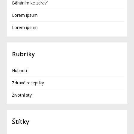
Běháním ke zdraví
Lorem ipsum
Lorem ipsum
Rubriky
Hubnutí
Zdravé receptíky
Životní styl
Štítky